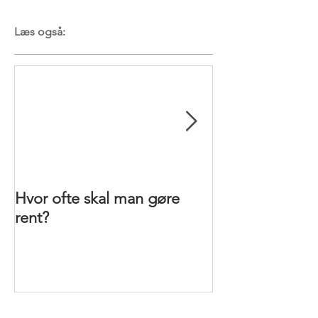
Læs også:
Hvor ofte skal man gøre
5 ting du SKAL
rent?
rengøring
Recent Posts