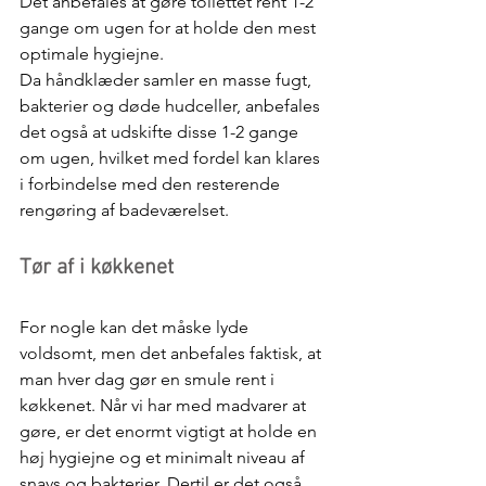
Det anbefales at gøre toilettet rent 1-2 
gange om ugen for at holde den mest 
optimale hygiejne.
Da håndklæder samler en masse fugt, 
bakterier og døde hudceller, anbefales 
det også at udskifte disse 1-2 gange 
om ugen, hvilket med fordel kan klares 
i forbindelse med den resterende 
rengøring af badeværelset.
Tør af i køkkenet
For nogle kan det måske lyde 
voldsomt, men det anbefales faktisk, at 
man hver dag gør en smule rent i 
køkkenet. Når vi har med madvarer at 
gøre, er det enormt vigtigt at holde en 
høj hygiejne og et minimalt niveau af 
snavs og bakterier. Dertil er det også 