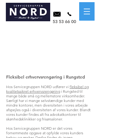
53 53 66 00
Fleksibel erhvervsrengøring i Rungsted
Hos Servicegruppen NORD udfører vi
fleksibel og
kvalitetssikret erhvervsrengøring
i Rungsted til
mange både små og mellemstore virksomheder.
Særligt har vi mange selvstændige kunder med
mindre kontorer, men diversiteten i vores arbejde
afspejles også i diversiteten af vores kunder. Blandt
vores kunder findes alt fra advokatkontorer til
skønhedsklinikker og frisørsaloner.
Hos Servicegruppen NORD er det vores
fornemmeste opgave at opfylde vores kunders
behov og ønsker. Derfor finder du ingen