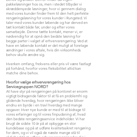
pakkeløsninger hos os, men i stedet tilbyder vi
skræddersyede løsninger, hvor vi gennem dialog
med vores kunder finder frem til den helt perfekte
rengøringsløsning for vores kunder i Rungsted. Vi
taler med vores kunder løbende og har derved en
tæt kontakt både før, under og efter vores
samarbejde. Denne tætte kontakt, mener vi, er
nødvendig for at opnå den bedste løsning for
begge parter i valget af erhvervsrengøring. Ved at
have en løbende kontakt er det muligt at foretage
ændringer i vores aftale, hvis din virksomheds
behov skulle ændre sig.
Hverken omfang, frekvens eller pris vil være fastlagt
på forhånd, hvorfor vores fleksibilitet altid kan
matche dine behov.
Hvorfor vælge erhvervsrengøring hos
Servicegruppen NORD?
At have styr på rengøringen på kontoret er enorm
vigtigt bidragende faktor til at få en problemfri og
glidende hverdag, hvor rengøringen ikke bliver
endnu en byrde i en travl hverdag med mange
opgaver. Hver nye kunde er med til at bidrage til
vores erfaringer og til vores finpudsning af, hvad
den bedste rengøringsservice indeholder. Vi har
brugt de sidste 10 år på at opbygge en stor
kundebase og på at udføre kvalitetssikret rengøring
for dem, og vi vil også de næste mange stå til