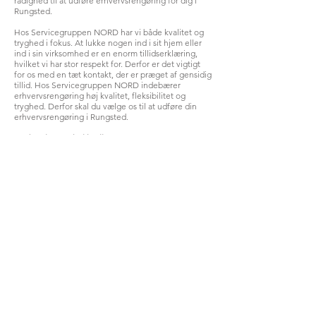
rådighed til at udføre erhvervsrengøring for dig i
Rungsted.
Hos Servicegruppen NORD har vi både kvalitet og
tryghed i fokus. At lukke nogen ind i sit hjem eller
ind i sin virksomhed er en enorm tillidserklæring,
hvilket vi har stor respekt for. Derfor er det vigtigt
for os med en tæt kontakt, der er præget af gensidig
tillid. Hos Servicegruppen NORD indebærer
erhvervsrengøring høj kvalitet, fleksibilitet og
tryghed. Derfor skal du vælge os til at udføre din
erhvervsrengøring i Rungsted.
Gode priser og høj kvalitet
Vi giver kvalitetssikret erhvervsrengøring til
konkurrencedygtige priser, så alle vores kunder kan
få den absolut bedste service. Alle vores
rengøringsmedarbejdere modtager en grundig
oplæring, så de kan præsentere den høje kvalitet, vi
står for. Fordi vi vil det bedste for vores kunder,
anvender vi udelukkende rengøringsmidler, der er
svanemærkede, og som lever op til Astma-Allergi
forbundets krav.