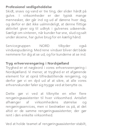
Professionel vedligeholdelse
Skidt, snavs og vand er tre ting, der slider hårdt på
gulve. I virksomheder er der typisk mange
mennesker, der går ind og ud af dørene hver dag,
og derfor er det ikke ualmindeligt, at denne flittige
aktivitet giver sig til udtryk i gulvenes udseende.
Særligt om vinteren, når kunder har sne, slud og salt
under skoene, har gulve brug for en kærlig hånd.
Servicegruppen NORD tilbyder også
vinduespudsning. Med rene vinduer bliver det både
nemmere for dig at se ud, og for kunderne at se ind.
Tryg erhvervsrengøring i Nordsjælland
Tryghed er et nøgleord i vores erhvervsrengøring i
Nordsjælland. Vi mener, at tryghed er et afgørende
element for at opnå tilfredsstillende rengøring, og
derfor gør vi en dyd ud af at sikre, at alle vores
erhvervskunder føler sig trygge ved at benytte os.
Dette gør vi ved at tilknytte en eller flere
rengøringsassistenter til hver virksomhed. Antallet
afhænger af virksomhedens størrelse og
rengøringsservices, men vi bestræber os på, at det
altid er de samme rengøringsassistenter, der gør
rent i den enkelte virksomhed.
Ved at holde teamet af rengøringsassistenter stabilt,
har vores medarbejdere de bedste betingelser for at