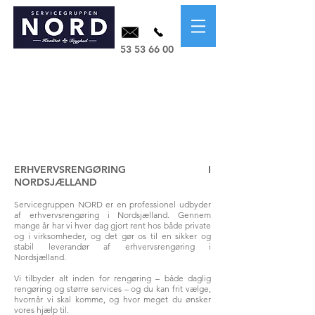
53 53 66 00
ERHVERVSRENGØRING I
NORDSJÆLLAND
Servicegruppen NORD er en professionel udbyder
af erhvervsrengøring i Nordsjælland. Gennem
mange år har vi hver dag gjort rent hos både private
og i virksomheder, og det gør os til en sikker og
stabil leverandør af erhvervsrengøring i
Nordsjælland.
Vi tilbyder alt inden for rengøring – både daglig
rengøring og større services – og du kan frit vælge,
hvornår vi skal komme, og hvor meget du ønsker
vores hjælp til.